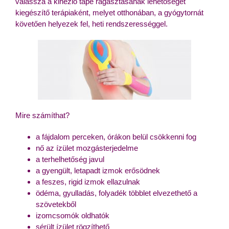
válassza a kinezio tape ragasztásának lehetőségét
kiegészítő terápiaként, melyet otthonában, a gyógytornát
követően helyezek fel, heti rendszerességgel.
Mire számíthat?
a fájdalom perceken, órákon belül csökkenni fog
nő az ízület mozgásterjedelme
a terhelhetőség javul
a gyengült, letapadt izmok erősödnek
a feszes, rigid izmok ellazulnak
ödéma, gyulladás, folyadék többlet elvezethető a
szövetekből
izomcsomók oldhatók
sérült ízület rögzíthető