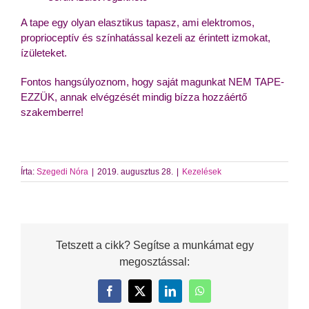
A tape egy olyan elasztikus tapasz, ami elektromos,
proprioceptív és színhatással kezeli az érintett izmokat,
ízületeket.
Fontos hangsúlyoznom, hogy saját magunkat NEM TAPE-
EZZÜK, annak elvégzését mindig bízza hozzáértő
szakemberre!
Írta:
Szegedi Nóra
|
2019. augusztus 28.
|
Kezelések
Tetszett a cikk? Segítse a munkámat egy
megosztással:
Facebook
X
LinkedIn
WhatsApp