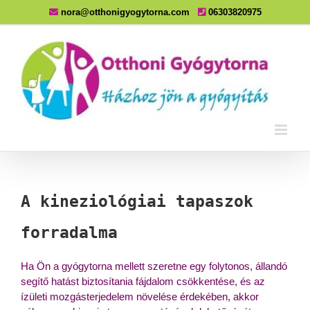
Kihagyás
nora@otthonigyogytorna.com
06303820975
A kineziológiai tapaszok
forradalma
Ha Ön a gyógytorna mellett szeretne egy folytonos, állandó
segítő hatást biztosítania fájdalom csökkentése, és az
ízületi mozgásterjedelem növelése érdekében, akkor